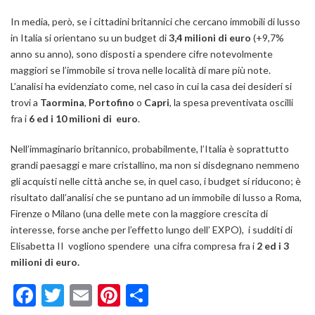
In media, però, se i cittadini britannici che cercano immobili di lusso
in Italia si orientano su un budget di
3,4 milioni di euro
(+9,7%
anno su anno), sono disposti a spendere cifre notevolmente
maggiori se l’immobile si trova nelle località di mare più note.
L’analisi ha evidenziato come, nel caso in cui la casa dei desideri si
trovi a
Taormina
,
Portofino
o
Capri
, la spesa preventivata oscilli
fra i
6 ed i 10 milioni di euro
.
Nell’immaginario britannico, probabilmente, l’Italia è soprattutto
grandi paesaggi e mare cristallino, ma non si disdegnano nemmeno
gli acquisti nelle città anche se, in quel caso, i budget si riducono; è
risultato dall’analisi che se puntano ad un immobile di lusso a Roma,
Firenze o Milano (una delle mete con la maggiore crescita di
interesse, forse anche per l’effetto lungo dell’ EXPO), i sudditi di
Elisabetta II vogliono spendere una cifra compresa fra i
2 ed i 3
milioni di euro.
Facebook
Twitter
Email
Pinterest
Condividi