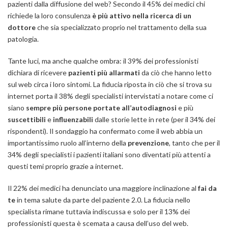
pazienti dalla diffusione del web? Secondo il 45% dei medici chi
richiede la loro consulenza
è più attivo nella ricerca di un
dottore
che sia specializzato proprio nel trattamento della sua
patologia.
Tante luci, ma anche qualche ombra: il 39% dei professionisti
dichiara di ricevere
pazienti più allarmati
da ciò che hanno letto
sul web circa i loro sintomi. La fiducia riposta in ciò che si trova su
internet porta il 38% degli specialisti intervistati a notare come ci
siano
sempre più persone portate all’autodiagnosi
e più
suscettibili
e
influenzabili
dalle storie lette in rete (per il 34% dei
rispondenti). Il sondaggio ha confermato come il web abbia un
importantissimo ruolo all’interno della
prevenzione
, tanto che per il
34% degli specialisti i pazienti italiani sono diventati più attenti a
questi temi proprio grazie a internet.
Il 22% dei medici ha denunciato una maggiore inclinazione al
fai da
te
in tema salute da parte del paziente 2.0. La fiducia nello
specialista rimane tuttavia indiscussa e solo per il 13% dei
professionisti questa è scemata a causa dell’uso del web.