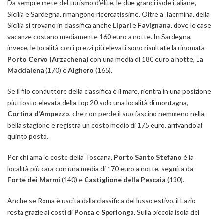
Da sempre mete del turismo d’élite, le due grandi isole italiane,
Sicilia e Sardegna, rimangono ricercatissime. Oltre a Taormina, della
Sicilia si trovano in classifica anche
Lipari
e
Favignana
, dove le case
vacanze costano mediamente 160 euro a notte. In Sardegna,
invece, le località con i prezzi più elevati sono risultate la rinomata
Porto Cervo
(Arzachena)
con una media di 180 euro a notte,
La
Maddalena
(170) e
Alghero
(165).
Se il filo conduttore della classifica è il mare, rientra in una posizione
piuttosto elevata della top 20 solo una località di montagna,
Cortina d’Ampezzo
, che non perde il suo fascino nemmeno nella
bella stagione e registra un costo medio di 175 euro, arrivando al
quinto posto.
Per chi ama le coste della Toscana,
Porto Santo Stefano
è la
località più cara con una media di 170 euro a notte, seguita da
Forte dei Marmi
(140) e
Castiglione della Pescaia
(130).
Anche se Roma è uscita dalla classifica del lusso estivo, il Lazio
resta grazie ai costi di
Ponza
e
Sperlonga
. Sulla piccola isola del