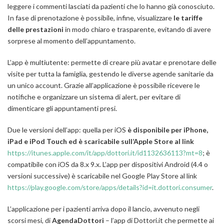
leggere i commenti lasciati da pazienti che lo hanno già conosciuto.
In fase di prenotazione è possibile, infine, visualizzare
le tariffe
delle prestazioni
in modo chiaro e trasparente, evitando di avere
sorprese al momento dell’appuntamento.
L’app è multiutente: permette di creare più avatar e prenotare delle
visite per tutta la famiglia, gestendo le diverse agende sanitarie da
un unico account. Grazie all’applicazione è possibile ricevere le
notifiche e organizzare un sistema di alert, per evitare di
dimenticare gli appuntamenti presi.
Due le versioni dell’app: quella per iOS
è disponibile per iPhone,
iPad e iPod Touch ed è scaricabile sull’Apple Store al link
https://itunes.apple.com/it/app/dottori.it/id1132636113?mt=8
; è
compatibile con iOS da 8.x 9.x. L’app per dispositivi Android (4.4 o
versioni successive) è scaricabile nel Google Play Store al link
https://play.google.com/store/apps/details?id=it.dottori.consumer
.
L’applicazione per i pazienti arriva dopo il lancio, avvenuto negli
scorsi mesi, di
AgendaDottori
– l’app di Dottori.it che permette ai