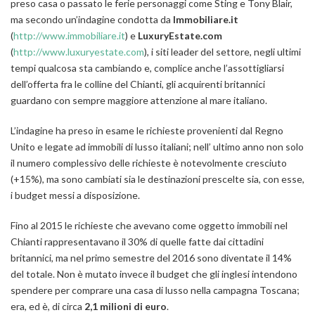
preso casa o passato le ferie personaggi come Sting e Tony Blair,
ma secondo un’indagine condotta da
Immobiliare.it
(
http://www.immobiliare.it
) e
LuxuryEstate.com
(
http://www.luxuryestate.com
), i siti leader del settore, negli ultimi
tempi qualcosa sta cambiando e, complice anche l’assottigliarsi
dell’offerta fra le colline del Chianti, gli acquirenti britannici
guardano con sempre maggiore attenzione al mare italiano.
L’indagine ha preso in esame le richieste provenienti dal Regno
Unito e legate ad immobili di lusso italiani; nell’ ultimo anno non solo
il numero complessivo delle richieste è notevolmente cresciuto
(+15%), ma sono cambiati sia le destinazioni prescelte sia, con esse,
i budget messi a disposizione.
Fino al 2015 le richieste che avevano come oggetto immobili nel
Chianti rappresentavano il 30% di quelle fatte dai cittadini
britannici, ma nel primo semestre del 2016 sono diventate il 14%
del totale. Non è mutato invece il budget che gli inglesi intendono
spendere per comprare una casa di lusso nella campagna Toscana;
era, ed è, di circa
2,1 milioni di euro
.