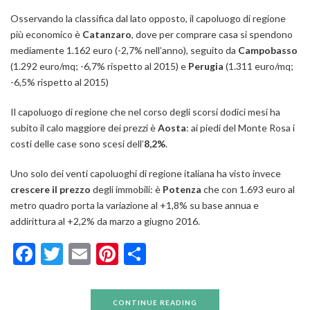
Osservando la classifica dal lato opposto, il capoluogo di regione
più economico è
Catanzaro
, dove per comprare casa si spendono
mediamente 1.162 euro (-2,7% nell’anno), seguito da
Campobasso
(1.292 euro/mq; -6,7% rispetto al 2015) e
Perugia
(1.311 euro/mq;
-6,5% rispetto al 2015)
Il capoluogo di regione che nel corso degli scorsi dodici mesi ha
subito il calo maggiore dei prezzi è
Aosta
: ai piedi del Monte Rosa i
costi delle case sono scesi dell’
8,2%
.
Uno solo dei venti capoluoghi di regione italiana ha visto invece
crescere il prezzo
degli immobili: è
Potenza
che con 1.693 euro al
metro quadro porta la variazione al +1,8% su base annua e
addirittura al +2,2% da marzo a giugno 2016.
Facebook
Twitter
Email
Pinterest
Condividi
CONTINUE READING