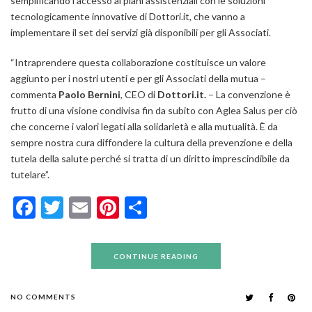
semplificando l’accesso ai piani assistenziali con le soluzioni
tecnologicamente innovative di Dottori.it, che vanno a
implementare il set dei servizi già disponibili per gli Associati.
“
Intraprendere questa collaborazione costituisce un valore
aggiunto per i nostri utenti e per gli Associati della mutua
–
commenta
Paolo Bernini
, CEO di
Dottori.it.
–
La convenzione è
frutto di una visione condivisa fin da subito con Aglea Salus per ciò
che concerne i valori legati alla solidarietà e alla mutualità. È da
sempre nostra cura diffondere la cultura della prevenzione e della
tutela della salute perché si tratta di un diritto imprescindibile da
tutelare
”.
Facebook
Twitter
Email
Pinterest
Condividi
CONTINUE READING
NO COMMENTS