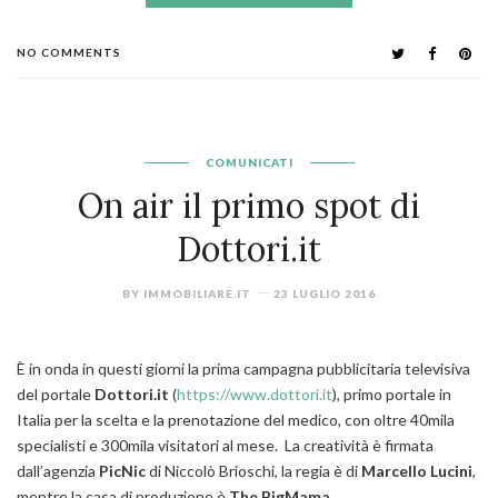
NO COMMENTS
COMUNICATI
On air il primo spot di
Dottori.it
BY
IMMOBILIARE.IT
23 LUGLIO 2016
È in onda in questi giorni la prima campagna pubblicitaria televisiva
del portale
Dottori.it
(
https://www.dottori.it
), primo portale in
Italia per la scelta e la prenotazione del medico, con oltre 40mila
specialisti e 300mila visitatori al mese. La creatività è firmata
dall’agenzia
PicNic
di Niccolò Brioschi, la regia è di
Marcello Lucini
,
mentre la casa di produzione è
The
BigMama
.