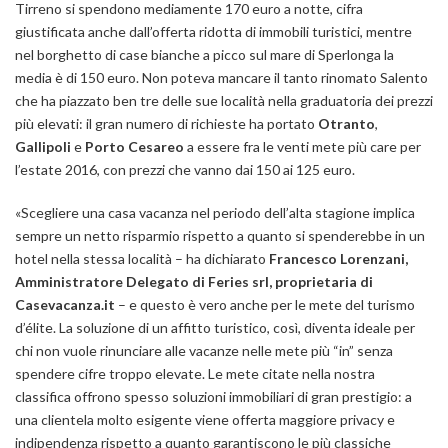
Tirreno si spendono mediamente 170 euro a notte, cifra
giustificata anche dall’offerta ridotta di immobili turistici, mentre
nel borghetto di case bianche a picco sul mare di Sperlonga la
media è di 150 euro. Non poteva mancare il tanto rinomato Salento
che ha piazzato ben tre delle sue località nella graduatoria dei prezzi
più elevati: il gran numero di richieste ha portato
Otranto
,
Gallipoli
e
Porto Cesareo
a essere fra le venti mete più care per
l’estate 2016, con prezzi che vanno dai 150 ai 125 euro.
«Scegliere una casa vacanza nel periodo dell’alta stagione implica
sempre un netto risparmio rispetto a quanto si spenderebbe in un
hotel nella stessa località
–
ha dichiarato
Francesco Lorenzani,
Amministratore Delegato di Feries srl, proprietaria di
Casevacanza.it
–
e questo è vero anche per le mete del turismo
d’élite. La soluzione di un affitto turistico, così, diventa ideale per
chi non vuole rinunciare alle vacanze nelle mete più “in” senza
spendere cifre troppo elevate. Le mete citate nella nostra
classifica offrono spesso soluzioni immobiliari di gran prestigio: a
una clientela molto esigente viene offerta maggiore privacy e
indipendenza rispetto a quanto garantiscono le più classiche