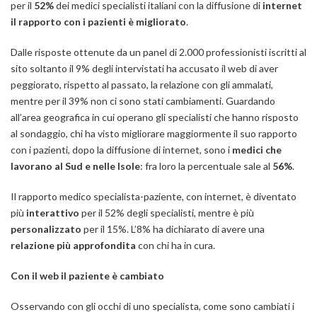
per il
52%
dei medici specialisti italiani con la diffusione di
internet
il rapporto con i pazienti è migliorato
.
Dalle risposte ottenute da un panel di 2.000 professionisti iscritti al
sito soltanto il 9% degli intervistati ha accusato il web di aver
peggiorato, rispetto al passato, la relazione con gli ammalati,
mentre per il 39% non ci sono stati cambiamenti. Guardando
all’area geografica in cui operano gli specialisti che hanno risposto
al sondaggio, chi ha visto migliorare maggiormente il suo rapporto
con i pazienti, dopo la diffusione di internet, sono i
medici che
lavorano al Sud e nelle Isole
: fra loro la percentuale sale al
56%
.
Il rapporto medico specialista-paziente, con internet, è diventato
più
interattivo
per il 52% degli specialisti, mentre è più
personalizzato
per il 15%. L’8% ha dichiarato di avere una
relazione più approfondita
con chi ha in cura.
Con il web il paziente è cambiato
Osservando con gli occhi di uno specialista, come sono cambiati i