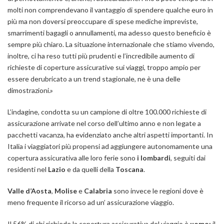
molti non comprendevano il vantaggio di spendere qualche euro in
più ma non doversi preoccupare di spese mediche impreviste,
smarrimenti bagagli o annullamenti, ma adesso questo beneficio è
sempre più chiaro. La situazione internazionale che stiamo vivendo,
inoltre, ci ha reso tutti più prudenti e l’incredibile aumento di
richieste di coperture assicurative sui viaggi, troppo ampio per
essere derubricato a un trend stagionale, ne è una delle
dimostrazioni
.»
L’indagine, condotta su un campione di oltre 100.000 richieste di
assicurazione arrivate nel corso dell’ultimo anno e non legate a
pacchetti vacanza, ha evidenziato anche altri aspetti importanti. In
Italia i viaggiatori più propensi ad aggiungere autonomamente una
copertura assicurativa alle loro ferie sono
i lombardi
, seguiti dai
residenti nel
Lazio
e da quelli della
Toscana
.
Valle d’Aosta
,
Molise
e
Calabria
sono invece le regioni dove è
meno frequente il ricorso ad un’ assicurazione viaggio.
Il 56% di chi richiede la copertura assicurativa del viaggio è
uomo;
il