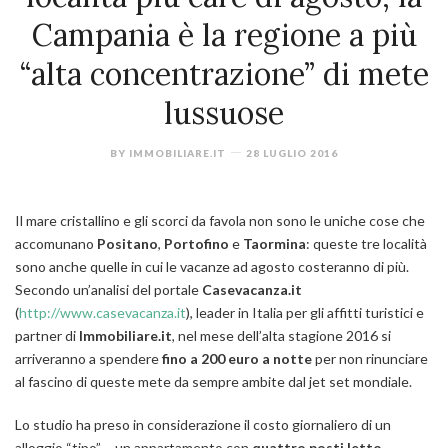
Campania è la regione a più
“alta concentrazione” di mete
lussuose
BY
IMMOBILIARE.IT
28 LUGLIO 2016
Il mare cristallino e gli scorci da favola non sono le uniche cose che
accomunano
Positano
,
Portofino
e
Taormina
: queste tre località
sono anche quelle in cui le vacanze ad agosto costeranno di più.
Secondo un’analisi del portale
Casevacanza.it
(
http://www.casevacanza.it
), leader in Italia per gli affitti turistici e
partner di
Immobiliare.it
, nel mese dell’alta stagione 2016 si
arriveranno a spendere
fino a 200 euro a notte
per non rinunciare
al fascino di queste mete da sempre ambite dal jet set mondiale.
Lo studio ha preso in considerazione il costo giornaliero di un
alloggio “tipo” – un appartamento con
quattro posti letto
–