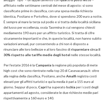
affittato nelle settimane centrali del mese di agosto: si sono
classificate prime in classifica, con una spesa media richiesta
identica, Positano e Portofino, dove si spendono 200 euro a notte.
È sempre al mare la terza sul podio e si tratta della località siciliana
del lusso per eccellenza, ossia Taormina in cui vengono chiesti
mediamente 190 euro per un affitto turistico. Si tratta di cifre
sicuramente importanti e che, in queste località, non hanno subito
variazioni annuali, pur consentendo a chi non è disposto a
rinunciare alle loro bellezze e al loro fascino di
risparmiare circa il
30% rispetto alle tariffe medie degli hotel
nelle stesse località.
Per l’estate 2016 è la
Campania
la regione più popolata di mete
high cost che sono rientrate nella top 20 di Casevacanza.it: oltre
alla regina della classifica, Positano, anche
Amalfi
registra costi
elevati per gli affitti turistici e qui la media è pari a 155 euro al
giorno. Seppur di poco,
Capri
ha superato
Ischia
per i costi degli
appartamenti ad agosto, considerate le due richieste medie pari
rispettivamente a 160 euro e 140.