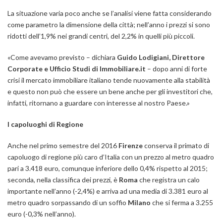
La situazione varia poco anche se l’analisi viene fatta considerando
come parametro la dimensione della città; nell’anno i prezzi si sono
ridotti dell’1,9% nei grandi centri, del 2,2% in quelli più piccoli.
«
Come avevamo previsto
– dichiara
Guido Lodigiani, Direttore
Corporate e Ufficio Studi di Immobiliare.it
–
dopo anni di forte
crisi il mercato immobiliare italiano tende nuovamente alla stabilità
e questo non può che essere un bene anche per gli investitori che,
infatti, ritornano a guardare con interesse al nostro Paese
.»
I capoluoghi di Regione
Anche nel primo semestre del 2016
Firenze
conserva il primato di
capoluogo di regione più caro d’Italia con un prezzo al metro quadro
pari a 3.418 euro, comunque inferiore dello 0,4% rispetto al 2015;
seconda, nella classifica dei prezzi, è
Roma
che registra un calo
importante nell’anno (-2,4%) e arriva ad una media di 3.381 euro al
metro quadro sorpassando di un soffio
Milano
che si ferma a 3.255
euro (-0,3% nell’anno).