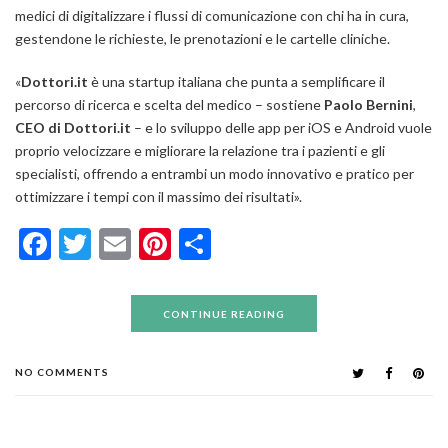
medici di digitalizzare i flussi di comunicazione con chi ha in cura,
gestendone le richieste, le prenotazioni e le cartelle cliniche.
«
Dottori.it
è una startup italiana che punta a semplificare il
percorso di ricerca e scelta del medico
– sostiene
Paolo Bernini
,
CEO di Dottori.it
–
e lo sviluppo delle app per iOS e Android vuole
proprio velocizzare e migliorare la relazione tra i pazienti e gli
specialisti, offrendo a entrambi un modo innovativo e pratico per
ottimizzare i tempi con il massimo dei risultati
».
Facebook
Twitter
Email
Pinterest
Condividi
CONTINUE READING
NO COMMENTS