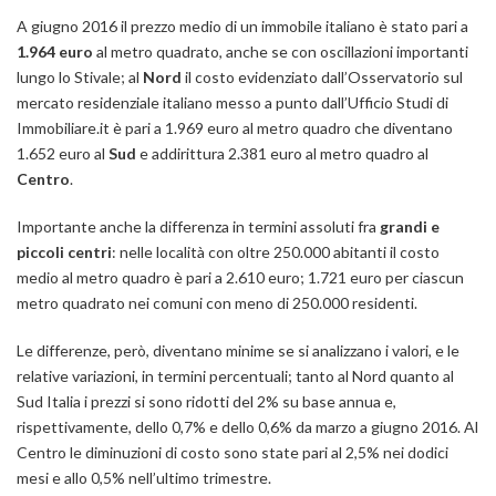
A giugno 2016 il prezzo medio di un immobile italiano è stato pari a
1.964 euro
al metro quadrato, anche se con oscillazioni importanti
lungo lo Stivale; al
Nord
il costo evidenziato dall’Osservatorio sul
mercato residenziale italiano messo a punto dall’Ufficio Studi di
Immobiliare.it è pari a 1.969 euro al metro quadro che diventano
1.652 euro al
Sud
e addirittura 2.381 euro al metro quadro al
Centro
.
Importante anche la differenza in termini assoluti fra
grandi e
piccoli centri
: nelle località con oltre 250.000 abitanti il costo
medio al metro quadro è pari a 2.610 euro; 1.721 euro per ciascun
metro quadrato nei comuni con meno di 250.000 residenti.
Le differenze, però, diventano minime se si analizzano i valori, e le
relative variazioni, in termini percentuali; tanto al Nord quanto al
Sud Italia i prezzi si sono ridotti del 2% su base annua e,
rispettivamente, dello 0,7% e dello 0,6% da marzo a giugno 2016. Al
Centro le diminuzioni di costo sono state pari al 2,5% nei dodici
mesi e allo 0,5% nell’ultimo trimestre.