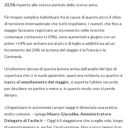
23,5%
rispetto allo stesso periodo dello scorso anno.
Fin troppo semplice individuare fra le cause di questo picco il clima
di tensione internazionale che tutti respiriamo. I numeri, che fino a
maggio facevano registrare un incremento nelle ricerche
comunque contenuto (+10%), sono aumentati a giugno con un
primo +14% per arrivare poi al picco di luglio e addirittura ad un
incremento del 26% se la meta del viaggio è la Francia o la
Germania.
Un’ulteriore riprova di questa ipotesi arriva dall’analisi del tipo di
copertura che ci si vuole garantire; quasi una richiesta su quattro è
legata all’
annullamento del viaggio
; si aspetta l’ultimo secondo
per decidere se partire o meno e, in questo modo, non si perde
denaro.
«O
rganizzare in autonomia i propri viaggi
è diventata una pratica
molto comune.
– spiega
Mauro Giacobbe, Amministratore
Delegato di Facile.it
–
Oggi è il viaggiatore che sceglie volo, luogo
di pernottamento e, anche, l’assicurazione. Fino a poco tempo fa in