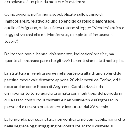
ectoplasma è un plus da mettere in evidenza.
Come avviene nell’annuncio, pubblicato sulle pagine di
Immobiliare.it, relativo ad uno splendido castello piemontese,
quello di Arignano, nella cui descrizione si legge: “Vendesi antico e
suggestivo castello nel Monferrato, completo di fantasma e
tesoro”.
Del tesoro non si hanno, chiaramente, indicazioni precise, ma
quanto al fantasma pare che gli avvistamenti siano stati molteplici.
La struttura in vendita sorge nella parte più alta di uno splendido
paesino medievale distante appena 20 chilometri da Torino, ed è
noto anche come Rocca di Arignano. Caratterizzato da
un’imponente torre quadrata ornata con merli tipici del periodo in
cui è stato costruito, il castello è ben visibile fin dall’ingresso in
paese ed è rimasto praticamente immutato dal XV secolo.
La leggenda, per sua natura non verificata né verificabile, narra che
nelle segrete oggi irraggiungibili costruite sotto il castello si