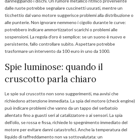
danneggiando i dischi. Un rumore metallico ritmico proveniente
dalle ruote potrebbe segnalare cuscinetti usurati, mentre un
ticchettio dal vano motore suggerisce problemi alla distribuzione o
alle punterie. Non ignorare nemmeno i cigolio durante le curve:
potrebbero indicare ammortizzatori scarichi o problemi alle
sospensioni. La regola d’oro è semplice: se un suono è nuovo e
persistente, fallo controllare subito. Aspettare potrebbe
trasformare un intervento da 100 euro in uno da 1000.
Spie luminose: quando il
cruscotto parla chiaro
Le spie sul cruscotto non sono suggerimenti, ma avvisi che
richiedono attenzione immediata. La spia del motore (check engine)
può indicare problemi che vanno da un tappo del serbatoio
allentato fino a guasti seri al catalizzatore o ai sensori. La spia
dell’olio, se rossa e fissa, richiede lo spegnimento immediato del
motore per evitare danni catastrofici. Anche la temperatura del
liquido di raffreddamento non va sottovalutata: un