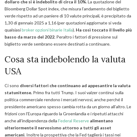
dollaro che si è indebolito di circa il 10%
. La quotazione del
Bloomberg Dollar Spot index
, che misura l’andamento del biglietto
verde rispetto ad un paniere di 10 valute principali, è precipitato da
1,30 di gennaio 2025 a 1,16 (per quotazioni aggiornate si veda
qualsiasi
broker opzioni binarie Italia
).
Ha così toccato il livello più
basso da marzo del 2022
. Peraltro i fattori di pressione sul
biglietto verde sembrano essere destinati a continuare.
Cosa sta indebolendo la valuta
USA
Ci sono
diversi fattori che continuano ad appesantire la valuta
statunitense.
Primo fra tutti Trump. I suoi valzer continui sulla
politica commerciale rendono i mercati nervosi, anche perché il
presidente americano spesso cambia rotta da un giorno all’altro. Le
frizioni con l’Europa riguardo la Groenlandia e i ripetuti attacchi
anche all’indipendenza della
Federal Reserve
alimentano
ulteriormente il nervosismo attorno a tutti gli asset
americani
. Inoltre la prospettiva che la Fed taglierà i tassi nei