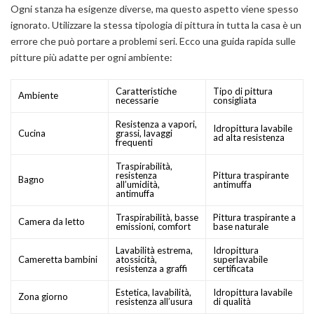
Ogni stanza ha esigenze diverse, ma questo aspetto viene spesso
ignorato. Utilizzare la stessa tipologia di pittura in tutta la casa è un
errore che può portare a problemi seri. Ecco una guida rapida sulle
pitture più adatte per ogni ambiente:
Caratteristiche
Tipo di pittura
Ambiente
necessarie
consigliata
Resistenza a vapori,
Idropittura lavabile
Cucina
grassi, lavaggi
ad alta resistenza
frequenti
Traspirabilità,
resistenza
Pittura traspirante
Bagno
all’umidità,
antimuffa
antimuffa
Traspirabilità, basse
Pittura traspirante a
Camera da letto
emissioni, comfort
base naturale
Lavabilità estrema,
Idropittura
Cameretta bambini
atossicità,
superlavabile
resistenza a graffi
certificata
Estetica, lavabilità,
Idropittura lavabile
Zona giorno
resistenza all’usura
di qualità