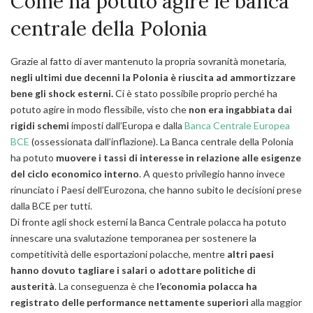
Come ha potuto agire le banca
centrale della Polonia
Grazie al fatto di aver mantenuto la propria sovranità monetaria,
negli ultimi due decenni la Polonia è riuscita ad ammortizzare
bene gli shock esterni.
Ci è stato possibile proprio perché ha
potuto agire in modo flessibile, visto che
non era ingabbiata dai
rigidi schemi
imposti dall’Europa e dalla
Banca Centrale Europea
BCE
(ossessionata dall’inflazione). La Banca centrale della Polonia
ha potuto
muovere i tassi di interesse in relazione alle esigenze
del ciclo economico interno
. A questo privilegio hanno invece
rinunciato i Paesi dell’Eurozona, che hanno subito le decisioni prese
dalla BCE per tutti.
Di fronte agli shock esterni la Banca Centrale polacca ha potuto
innescare una svalutazione temporanea per sostenere la
competitività delle esportazioni polacche, mentre
altri paesi
hanno dovuto tagliare i salari o adottare politiche di
austerità
. La conseguenza è che
l’economia polacca ha
registrato delle performance nettamente superiori
alla maggior