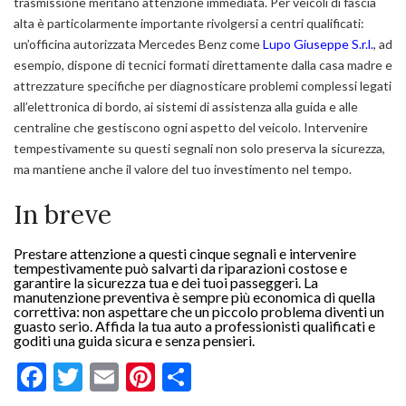
trasmissione meritano attenzione immediata. Per veicoli di fascia
alta è particolarmente importante rivolgersi a centri qualificati:
un’officina autorizzata Mercedes Benz come
Lupo Giuseppe S.r.l.
, ad
esempio, dispone di tecnici formati direttamente dalla casa madre e
attrezzature specifiche per diagnosticare problemi complessi legati
all’elettronica di bordo, ai sistemi di assistenza alla guida e alle
centraline che gestiscono ogni aspetto del veicolo. Intervenire
tempestivamente su questi segnali non solo preserva la sicurezza,
ma mantiene anche il valore del tuo investimento nel tempo.
In breve
Prestare attenzione a questi cinque segnali e intervenire
tempestivamente può salvarti da riparazioni costose e
garantire la sicurezza tua e dei tuoi passeggeri. La
manutenzione preventiva è sempre più economica di quella
correttiva: non aspettare che un piccolo problema diventi un
guasto serio. Affida la tua auto a professionisti qualificati e
goditi una guida sicura e senza pensieri.
Facebook
Twitter
Email
Pinterest
Condividi