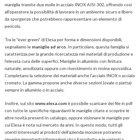
maniglia tramite due molle in acciaio INOX AISI 302, offrendo così
all’operatore la possibilità di lavorare in un ambiente sicuro e libero
da sporgenze che potrebbero rappresentare un elemento di
pericolo.
Tra le
"ever green"
di Elesa per forma e dimensioni disponibili,
segnaliamo le
maniglie ad arco
. In particolare, questa famiglia si
caratterizza per la grande ricercatezza nei materiali di produzione e
l’elevata cura delle superfici. Maniglie in alluminio con finitura
naturale, anodizzata oppure con rivestimento in resina epossidica.
Completano la selezione dei materiali anche l’acciaio INOX o acciaio
cromato. La gamma propone anche diverse sezioni (ovale o piatta)
sempre in alluminio o in acciaio.
Inoltre, sul sito
www.elesa.com
è possibile scaricare dei file in pdf
con tutte le specifiche riguardanti le maniglie citate e scoprire le
altre novità presenti in catalogo, oppure visionare le maniglie per
cui Elesa è nota sul mercato da anni. In questo modo, tutti gli
utenti interessati ai prodotti dell’azienda monzese potranno
reperire importanti informazioni circa il prodotto e le varianti a