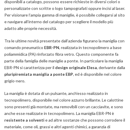
disponibili a catalogo, possono essere richieste in diversi colori o
personalizzate con scritte o logo tampografati oppure incisi al laser.
Per visionare l’ampia gamma di maniglie, è possibile collegarsi al sito
e navigare all’interno del catalogo per scegliere il modello più
adatto alle proprie necessità.
Tra le ultime novità presentate dall’azienda figurano la maniglia con
comando pneumatico
EBR-PN
, realizzata in tecnopolimero a base
poliammidica (PA) rinforzato fibra vetro. Questo componente fa
parte della famiglia delle maniglie a ponte. In particolare la maniglia
EBR-PN si caratterizza per il
design originale Elesa
, derivante dalla
pluripiremiata maniglia a ponte EBP
, ed è disponibile nel colore
grigio-nero.
La maniglia è dotata di un pulsante, anch’esso realizzato in
tecnopolimero, disponibile nel colore azzurro brillante. Le calottine
sono presenti già montate, ma removibili con un cacciavite, e sono
anche esse realizzate in tecnopolimero. La maniglia EBR-PN è
resistente a solventi
e ad altre sostanze che possono corrodere il
materiale, come oli, grassi e altri agenti chimici, a garanzia di