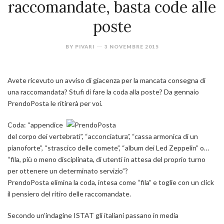
raccomandate, basta code alle
poste
BY
PIVARI
3 NOVEMBRE 2015
Avete ricevuto un avviso di giacenza per la mancata consegna di
una raccomandata? Stufi di fare la coda alla poste? Da gennaio
PrendoPosta le ritirerà per voi.
Coda: “appendice
del corpo dei vertebrati”, “acconciatura”, “cassa armonica di un
pianoforte”, “strascico delle comete”, “album dei Led Zeppelin” o…
“fila, più o meno disciplinata, di utenti in attesa del proprio turno
per ottenere un determinato servizio”?
PrendoPosta elimina la coda, intesa come “fila” e toglie con un click
il pensiero del ritiro delle raccomandate.
Secondo un’indagine ISTAT gli italiani passano in media