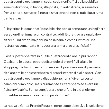
quattrocento ore l’anno in coda: code negli uffici della pubblica
amministrazione, in banca, alle poste, in autostrada, ai semafori …
Per la coda ai semafori il nostro smartphone non ci può aiutare, ma
per le altre?
E’ legittima la domanda: “possibile che posso prenotare un biglietto
aereo on-line, firmare un contratto, addirittura trovare una baby-
sitter su internet, ma per una cosa banale come il ritiro di una
lettera raccomandata è necessaria la mia presenza fisica?”
Cosa si potrebbe fare in quelle quattrocento ore in più l’anno?
Qualcuno le passerebbe dedicandole ai propri figli, altri allo
shopping o al lavoro, evitando magari di prendere ore di permesso;
altri ancora le dedicherebbero ai propri interessi o allo sport. Con
quattrocento ore l’anno a disposizione non si diventa certo
campioni olimpionici, ma sicuramente aiuterebbero ad avere un
fisico invidiabile. Senza considerare che un’ora in più al giorno
potrebbe essere spesa per un po’ di riposo!
La nuova azienda PrendoPosta si pone come obiettivo la soluzione