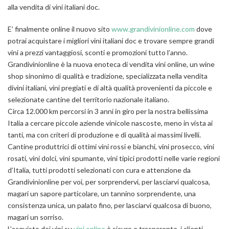
alla vendita di vini italiani doc.
E’ finalmente online il nuovo sito
www.grandivinionline.com
dove
potrai acquistare i migliori vini italiani doc e trovare sempre grandi
vini a prezzi vantaggiosi, sconti e promozioni tutto l’anno.
Grandivinionline è la nuova enoteca di vendita vini online, un wine
shop sinonimo di qualità e tradizione, specializzata nella vendita
divini italiani, vini pregiati e di altà qualità provenienti da piccole e
selezionate cantine del territorio nazionale italiano.
Circa 12.000 km percorsi in 3 anni in giro per la nostra bellissima
Italia a cercare piccole aziende vinicole nascoste, meno in vista ai
tanti, ma con criteri di produzione e di qualità ai massimi livelli.
Cantine produttrici di ottimi vini rossi e bianchi, vini prosecco, vini
rosati, vini dolci, vini spumante, vini tipici prodotti nelle varie regioni
d’Italia, tutti prodotti selezionati con cura e attenzione da
Grandivinionline per voi, per sorprendervi, per lasciarvi qualcosa,
magari un sapore particolare, un tannino sorprendente, una
consistenza unica, un palato fino, per lasciarvi qualcosa di buono,
magari un sorriso.
L’acquisto dei vini su
vini online
è sicuro e trasparente, i clienti