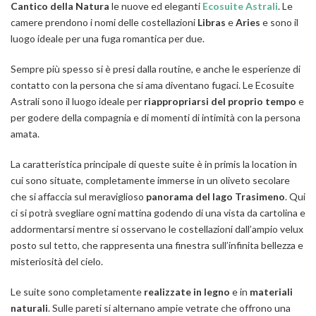
Cantico della Natura
le nuove ed eleganti
Ecosuite Astrali
. Le
camere prendono i nomi delle costellazioni
Libras
e
Aries
e sono il
luogo ideale per una fuga romantica per due.
Sempre più spesso si è presi dalla routine, e anche le esperienze di
contatto con la persona che si ama diventano fugaci. Le Ecosuite
Astrali sono il luogo ideale per
riappropriarsi del proprio tempo
e
per godere della compagnia e di momenti di intimità con la persona
amata.
La caratteristica principale di queste suite è in primis la location in
cui sono situate, completamente immerse in un oliveto secolare
che si affaccia sul meraviglioso
panorama del lago Trasimeno
. Qui
ci si potrà svegliare ogni mattina godendo di una vista da cartolina e
addormentarsi mentre si osservano le costellazioni dall’ampio velux
posto sul tetto, che rappresenta una finestra sull’infinita bellezza e
misteriosità del cielo.
Le suite sono completamente
realizzate in legno
e in
materiali
naturali
. Sulle pareti si alternano ampie vetrate che offrono una