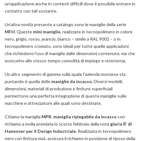
un’applicazione anche in contesti difficili dove è possibile entrare in
contatto con tali sostante.
Un’altra novità presente a catalogo sono le maniglie della serie
MFH
. Queste
mini maniglie
, realizzate in tecnopolimero in colore
nero, grigio, rosso, arancio, bianco – simile a RAL 9002 – o in
tecnopolimero cromato, sono ideali per tutte quelle applicazioni
che richiedono l’uso di maniglie dalle dimensioni contenute, ma che
assicurino allo stesso tempo comodità di impiego e resistenza.
Un altro segmento di gamma sulla quale l’azienda monzese sta
puntando è quella delle
maniglie da incasso
. Diversi modelli,
dimensioni, materiali di produzione e finiture superficiali
permettono una perfetta integrazione di queste maniglie sulle
macchine e attrezzature alle quali sono destinate.
Citiamo la maniglia
MPR
.
maniglia ripiegabile da incasso
con
richiamo a molla premiata lo scorso febbraio dalla nota
giuria IF di
Hannover per il Design Industriale
. Realizzata in tecnopolimero
nero con finitura mat, assicura il richiamo in posizione di riposo della