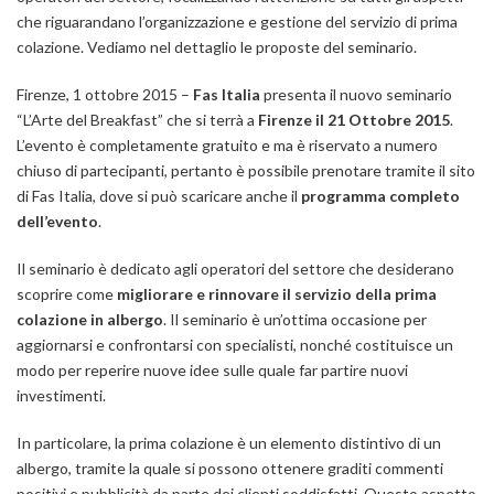
che riguarandano l’organizzazione e gestione del servizio di prima
colazione. Vediamo nel dettaglio le proposte del seminario.
Firenze, 1 ottobre 2015 –
Fas Italia
presenta il nuovo seminario
“
L’Arte del Breakfast
” che si terrà a
Firenze il 21 Ottobre 2015
.
L’evento è completamente gratuito e ma è riservato a numero
chiuso di partecipanti, pertanto è possibile prenotare tramite il sito
di Fas Italia, dove si può scaricare anche il
programma completo
dell’evento
.
Il seminario è dedicato agli operatori del settore che desiderano
scoprire come
migliorare e rinnovare il servizio della prima
colazione in albergo
. Il seminario è un’ottima occasione per
aggiornarsi e confrontarsi con specialisti, nonché costituisce un
modo per reperire nuove idee sulle quale far partire nuovi
investimenti.
In particolare, la prima colazione è un elemento distintivo di un
albergo, tramite la quale si possono ottenere graditi commenti
positivi e pubblicità da parte dei clienti soddisfatti. Questo aspetto