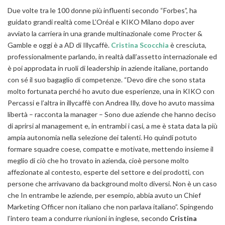
Due volte tra le 100 donne più influenti secondo “Forbes”, ha
guidato grandi realtà come L’Oréal e KIKO Milano dopo aver
avviato la carriera in una grande multinazionale come Procter &
Gamble e oggi è a AD di Illycaffè.
Cristina Scocchia
è cresciuta,
professionalmente parlando, in realtà dall’assetto internazionale ed
è poi approdata in ruoli di leadership in aziende italiane, portando
con sé il suo bagaglio di competenze. “
Devo dire che sono stata
molto fortunata perché ho avuto due esperienze, una in KIKO con
Percassi e l’altra in illycaffè con Andrea Illy, dove ho avuto massima
libertà
– racconta la manager –
Sono due aziende che hanno deciso
di aprirsi al management e, in entrambi i casi, a me è stata data la più
ampia autonomia nella selezione dei talenti. Ho quindi potuto
formare squadre coese, compatte e motivate, mettendo insieme il
meglio di ciò che ho trovato in azienda, cioè persone molto
affezionate al contesto, esperte del settore e dei prodotti, con
persone che arrivavano da background molto diversi. Non è un caso
che In entrambe le aziende, per esempio, abbia avuto un Chief
Marketing Officer non italiano che non parlava italiano
”. Spingendo
l’intero team a condurre riunioni in inglese, secondo
Cristina