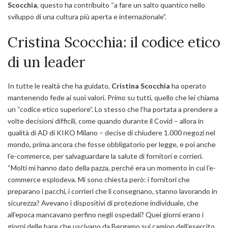
Scocchia
, questo ha contribuito “
a fare un salto quantico nello
sviluppo di una cultura più aperta e internazionale
”.
Cristina Scocchia: il codice etico
di un leader
In tutte le realtà che ha guidato,
Cristina Scocchia
ha operato
mantenendo fede ai suoi valori. Primo su tutti, quello che lei chiama
un “
codice etico superiore
”. Lo stesso che l’ha portata a prendere a
volte decisioni difficili, come quando durante il Covid – allora in
qualità di AD di KIKO Milano – decise di chiudere 1.000 negozi nel
mondo, prima ancora che fosse obbligatorio per legge, e poi anche
l’e-commerce, per salvaguardare la salute di fornitori e corrieri.
“
Molti mi hanno dato della pazza, perché era un momento in cui l’e-
commerce esplodeva. Mi sono chiesta però: i fornitori che
preparano i pacchi, i corrieri che li consegnano, stanno lavorando in
sicurezza? Avevano i dispositivi di protezione individuale, che
all’epoca mancavano perfino negli ospedali? Quei giorni erano i
giorni delle bare che uscivano da Bergamo sui camion dell’esercito.