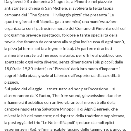
Da giovedì 28 a domenica 31 agosto, a Pimonte, nel piazzale
antistante la chiesa di San Michele, si svolgerà la terza tappa
campana del “The Space – Il villaggio pizza” che presenta “Le
quattro giornate di Napoli… gastronomica”, una manifestazione
organizzata con il patrocinio morale del Comune di Pimonte ed il cui
programma prevede spettacoli, folklore e tante specialità della
tavola che faranno da contorno alla regina indiscussa di ogni menù,
la pizza (al forno, cotta a legno e fritta). Un parterre di artisti
animerà le serate, ad ingresso gratuito, per offrire al pubblico uno
spettacolo ogni volta diverso, senza dimenticare i più piccoli; dalle
18,00 alle 19,30, infatti, un “Pizzalab” darà loro modo d’imparare i
segreti della pizza, grazie al talento e all’esperienza di accreditati
pizzaioli.
Sul palco del villaggio – strutturato ad hoc per l’occasione – si
alterneranno: da X Factor, The free sound, giovanissimo duo che
infiammerà il pubblico con un live vibrante; il menestrello della
canzone napoletana Salvatore Minopoli; il dj Alph Degreek, che
mixerà le hit del momento; nel rispetto della tradizione napoletana,
la posteggia del trio “Le Note di Napoli” (reduce da molteplici
esperienze in Rai); e l’immancabile fascino delle tammorre. E ancora,