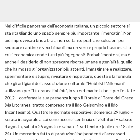
Nel difficile panorama dell’economia italiana, un piccolo settore si
sta ritagliando uno spazio sempre più importante: i mercatini. Non
più improvvisati bric à brac, non soltanto pratiche soluzioni per
svuotare cantine e vecchi bauli, ma un vero e proprio business. La
crisi economica rende tutti più ingegnosi? Probabilmente si, ma è
anche il desiderio di non sprecare risorse umane e genialità, quello
che ha mosso gli organizzatori più attenti. Immaginare e realizzare,
sperimentare e stupire, rivisitare e rispettare, questa è la formula
che gli artigiani dell’associazione culturale “Hobbisti Millemani”
utilizzano per “Litoranea Exhibit”, lo street market che – per l’estate
2012 – conferma la sua presenza lungo il litorale di Torre del Greco
(via Litoranea, tratto compreso tra il lido Gelsomino e il lido
Incantesimo). Quattro le giornate espositive: domenica 29 luglio –
serata inaugurale a cui sono accorsi centinaia di visitatori – sabato
4 agosto, sabato 25 agosto e sabato 1 settembre (dalle ore 18 alle
24). Un mercatino fatto di produzioni indipendenti di accessori