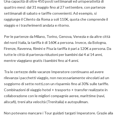
Una capacità di oltre 450 posti settimanali ed un’operatività di
quattro mesi: dal 31 maggio fino al 27 settembre, con
partenze
settimanali
di sabato
e tariffe convenienti. Ad esempio, si
raggiunge il Cilento
da Roma a soli 110€,
quota che comprende il
viaggio e i trasferimenti andata e ritorno.
Per le partenze da Milano, Torino, Genova, Venezia e da altre città
del nord Italia, la tariffa è di 160€ a persona. Invece, da Bologna,
Firenze, Ravenna, Rimini e Pisa la tariffa è pari a 120€ a persona. Da
tutte le città di partenza
riduzioni per bambini dai 4 ai 14 anni
,
mentre viaggiano
gratis i bambini fino ai 4 anni
.
Tra le certezze delle vacanze Imperatore continuano ad avere
rilevanza i pacchetti viaggio
, non necessariamente vincolati ad un
soggiorno di sette notti,con
un risparmio fino al 30%
sulle tariffe.
Combinazioni di viaggio hotel + trasporto + transfer realizzate in
collaborazione con le migliori compagnie aeree, marittime (navi,
aliscafi), treni alta velocità (Trenitalia) e autopullman.
Non potevano mancare i Tour guidati targati Imperatore. Grazie alla