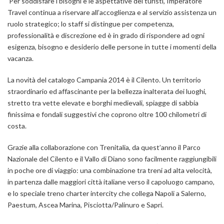
Per soddisfare i bisogni e le aspettative dei turisti, Imperatore
Travel continua a riservare all’accoglienza e al servizio assistenza un
ruolo strategico; lo staff si distingue per competenza,
professionalità e discrezione ed è in grado di rispondere ad ogni
esigenza, bisogno e desiderio delle persone in tutte i momenti della
vacanza.
La novità del catalogo Campania 2014 è il
Cilento
.
Un territorio
straordinario ed affascinante per la bellezza inalterata dei luoghi,
stretto tra vette elevate e borghi medievali, spiagge di sabbia
finissima e fondali suggestivi che coprono oltre 100 chilometri di
costa.
Grazie alla collaborazione con Trenitalia, da quest’anno il
Parco
Nazionale del Cilento
e il
Vallo di Diano
sono facilmente raggiungibili
in poche ore di viaggio: una combinazione tra treni ad alta velocità,
in partenza dalle maggiori città italiane verso il capoluogo campano,
e lo speciale treno charter intercity che collega Napoli a Salerno,
Paestum, Ascea Marina, Pisciotta/Palinuro e Sapri.