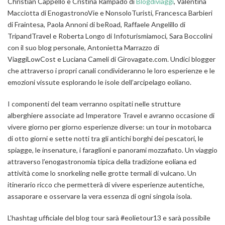
Christian Cappello e Cristina Rampado di
Blogdiviaggi
, Valentina
Macciotta di EnogastronoVie e NonsoloTuristi, Francesca Barbieri
di Fraintesa, Paola Annoni di beRoad, Raffaele Angelillo di
TripandTravel e Roberta Longo di Infoturismiamoci, Sara Boccolini
con il suo blog personale, Antonietta Marrazzo di
ViaggiLowCost e Luciana Cameli di Girovagate.com. Undici blogger
che attraverso i propri canali condivideranno le loro esperienze e le
emozioni vissute esplorando le isole dell’arcipelago eoliano.
I componenti del team verranno ospitati nelle strutture
alberghiere associate ad Imperatore Travel e avranno occasione di
vivere giorno per giorno esperienze diverse:
un tour in motobarca
di otto giorni e sette notti tra gli antichi borghi dei pescatori, le
spiagge, le insenature, i faraglioni e panorami mozzafiato. Un viaggio
attraverso l’enogastronomia tipica della tradizione eoliana ed
attività come lo snorkeling nelle grotte termali di vulcano. Un
itinerario ricco che permetterà di vivere esperienze autentiche,
assaporare e osservare la vera essenza di ogni singola isola.
L’hashtag ufficiale del blog tour sarà
#eolietour13
e sarà possibile