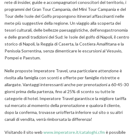
rete di insider, guide e accompagnatori conoscitori del territorio, i
programmi del
Gran Tour Campania
, del
Mini Tour Campania
e del
Tour delle Isole del Golfo
propongono itinerari affascinanti nelle
mete più suggestive della regione. Un viaggio alla scoperta dei
tesori culturali, delle bellezze paesaggistiche, dell’enogastronomia
e delle grandi tradizioni del Sud: le Isole del golfo di Napoli, il centro
storico di Napoli, la Reggia di Caserta, la Costiera Amalfitana e la
Penisola Sorrentina, senza dimenticare le escursioni al Vesuvio,
Pompei e Paestum.
Nelle proposte Imperatore Travel, una particolare attenzione è
rivolta alla
famiglia
con sconti e offerte per famiglie ristrette e
allargate.
Vantaggi interessanti anche per prenotazioni a 60-45-30
giorni prima della partenza
, fino al 25% di sconto su tutte le
categorie di hotel. Imperatore Travel garantisce la migliore tariffa
sul mercato al momento della prenotazione e qualora il cliente,
dopo la conferma, trovasse un’offerta inferiore sul sito o su altri
canali di vendita, verrà rimborsata la differenza!
Visitando il sito web
www.imperatore.it/cataloghi.cfm
è possibile