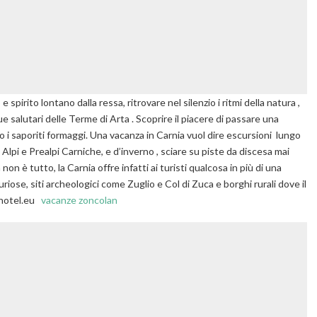
pirito lontano dalla ressa, ritrovare nel silenzio i ritmi della natura ,
ue salutari delle Terme di Arta . Scoprire il piacere di passare una
i saporiti formaggi. Una vacanza in Carnia vuol dire escursioni lungo
lle Alpi e Prealpi Carniche, e d’inverno , sciare su piste da discesa mai
on è tutto, la Carnia offre infatti ai turisti qualcosa in più di una
uriose, siti archeologici come Zuglio e Col di Zuca e borghi rurali dove il
ahotel.eu
vacanze zoncolan