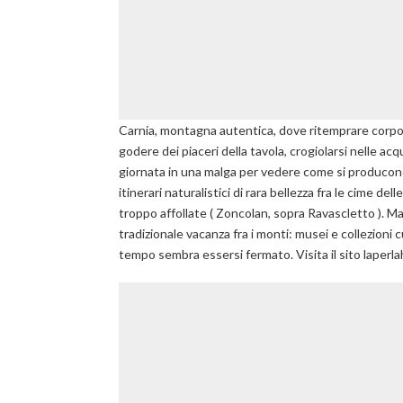
Carnia, montagna autentica, dove ritemprare corpo e s
godere dei piaceri della tavola, crogiolarsi nelle acq
giornata in una malga per vedere come si producono 
itinerari naturalistici di rara bellezza fra le cime de
troppo affollate ( Zoncolan, sopra Ravascletto ). Ma n
tradizionale vacanza fra i monti: musei e collezioni c
tempo sembra essersi fermato. Visita il sito laperl