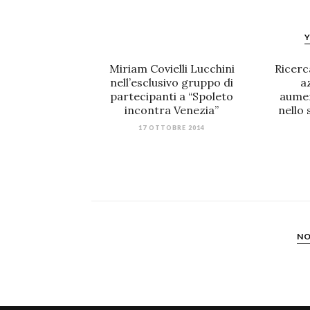
Y
Miriam Covielli Lucchini
Ricerc
nell’esclusivo gruppo di
a
partecipanti a “Spoleto
aumen
incontra Venezia”
nello 
17 OTTOBRE 2014
NO