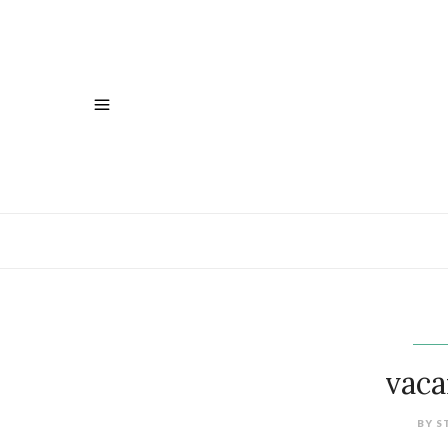
vaca
BY
S