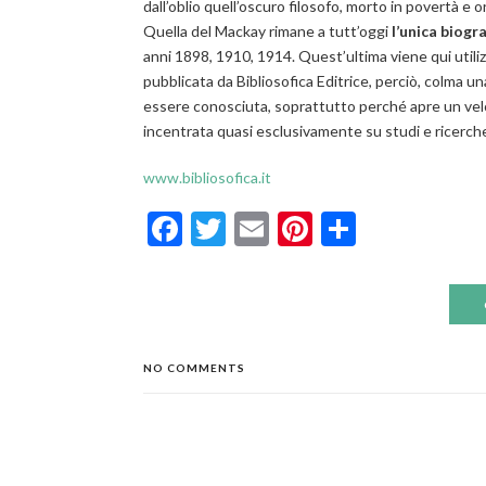
dall’oblio quell’oscuro filosofo, morto in povertà e
Quella del Mackay rimane a tutt’oggi
l’unica biogr
anni 1898, 1910, 1914. Quest’ultima viene qui utili
pubblicata da Bibliosofica Editrice, perciò, colma u
essere conosciuta, soprattutto perché apre un velo 
incentrata quasi esclusivamente su studi e ricerche
www.bibliosofica.it
Facebook
Twitter
Email
Pinterest
Condivid
NO COMMENTS