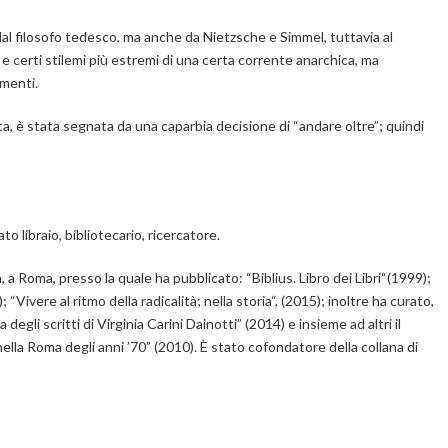
 dal filosofo tedesco, ma anche da Nietzsche e Simmel, tuttavia al
 e certi stilemi più estremi di una certa corrente anarchica, ma
amenti.
a vita, è stata segnata da una caparbia decisione di “andare oltre”; quindi
o libraio, bibliotecario, ricercatore.
a, a Roma, presso la quale ha pubblicato: “
Biblius. Libro dei Libri
“(1999);
; “
Vivere al ritmo della radicalità; nella storia
“, (2015); inoltre ha curato,
 degli scritti di Virginia Carini Dainotti
” (2014) e insieme ad altri il
 nella Roma degli anni ’70
” (2010). È stato cofondatore della collana di
i