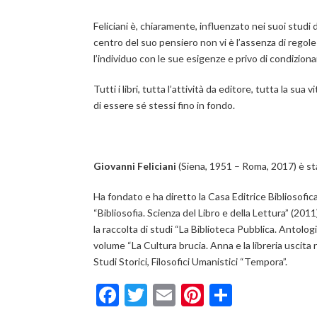
Feliciani è, chiaramente, influenzato nei suoi studi
centro del suo pensiero non vi è l’assenza di regole
l’individuo con le sue esigenze e privo di condizion
Tutti i libri, tutta l’attività da editore, tutta la su
di essere sé stessi fino in fondo.
Giovanni Feliciani
(Siena, 1951 – Roma, 2017) è stat
Ha fondato e ha diretto la Casa Editrice Bibliosofic
“
Bibliosofia. Scienza del Libro e della Lettura
” (2011)
la raccolta di studi “
La Biblioteca Pubblica. Antologia
volume “
La Cultura brucia. Anna e la libreria uscita
Studi Storici, Filosofici Umanistici “
Tempora
”.
Facebook
Twitter
Email
Pinterest
Condivid