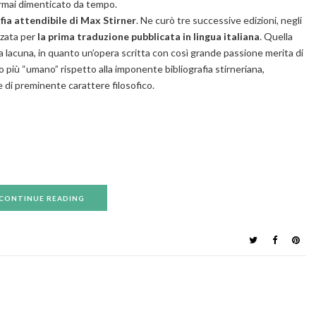
 ormai dimenticato da tempo.
afia attendibile di Max Stirner
. Ne curò tre successive edizioni, negli
zzata per
la prima traduzione pubblicata in lingua italiana
. Quella
na lacuna, in quanto un’opera scritta con così grande passione merita di
più “umano” rispetto alla imponente bibliografia stirneriana,
 di preminente carattere filosofico.
i
CONTINUE READING