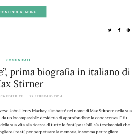
CONTINUE READING
COMUNICATI
”, prima biografia in italiano di
ax Stirner
ICA EDITRICE
22 FEBBRAIO 2014
zzese John Henry Mackay si imbatté nel nome di Max Stirnere nella sua
o da un incomparabile desiderio di approfondirne la conoscenza. E fu
la sua vita alla ricerca di tutte le fonti possibili, sia testimoniali che
ogliere i testi, per perpetuare la memoria, insomma per togliere