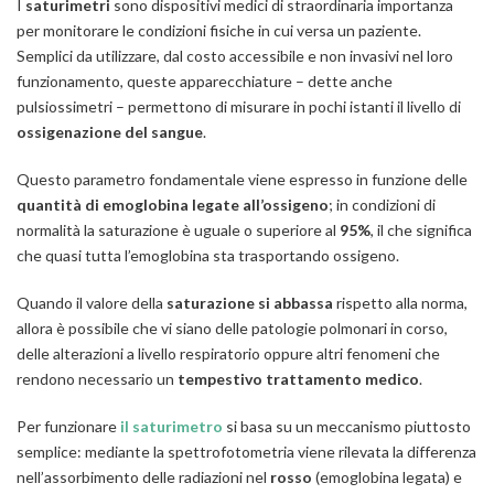
I
saturimetri
sono dispositivi medici di straordinaria importanza
per monitorare le condizioni fisiche in cui versa un paziente.
Semplici da utilizzare, dal costo accessibile e non invasivi nel loro
funzionamento, queste apparecchiature – dette anche
pulsiossimetri – permettono di misurare in pochi istanti il livello di
ossigenazione del sangue
.
Questo parametro fondamentale viene espresso in funzione delle
quantità di emoglobina legate all’ossigeno
; in condizioni di
normalità la saturazione è uguale o superiore al
95%
, il che significa
che quasi tutta l’emoglobina sta trasportando ossigeno.
Quando il valore della
saturazione si abbassa
rispetto alla norma,
allora è possibile che vi siano delle patologie polmonari in corso,
delle alterazioni a livello respiratorio oppure altri fenomeni che
rendono necessario un
tempestivo trattamento medico
.
Per funzionare
il saturimetro
si basa su un meccanismo piuttosto
semplice: mediante la spettrofotometria viene rilevata la differenza
nell’assorbimento delle radiazioni nel
rosso
(emoglobina legata) e