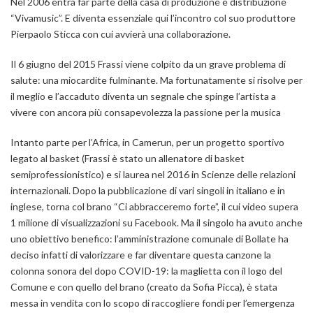
Nel 2006 entra far parte della casa di produzione e distribuzione
“Vivamusic”.
E diventa essenziale qui
l’incontro col suo produttore
Pierpaolo Sticca con cui avvierà una collaborazione.
Il 6 giugno del 2015 Frassi viene colpito da un grave problema di
salute: una miocardite fulminante. Ma fortunatamente si risolve per
il meglio e l’accaduto diventa un segnale che spinge l’artista a
vivere con ancora più consapevolezza la passione per la musica
Intanto parte per l’
Africa,
in Camerun, per un progetto sportivo
legato al
basket
(Frassi è stato un allenatore di basket
semiprofessionistico) e si laurea nel 2016 in Scienze delle relazioni
internazionali. Dopo la pubblicazione di vari singoli in italiano e in
inglese, torna col brano
“Ci abbracceremo forte
”, il cui video supera
1 milione di visualizzazioni su Facebook.
Ma il singolo ha avuto anche
uno
obiettivo benefico
: l’amministrazione comunale di Bollate ha
deciso infatti di valorizzare e far diventare questa canzone la
colonna sonora del dopo COVID-19: la maglietta con il logo del
Comune e con quello del brano (creato da Sofia Picca), è stata
messa in vendita con lo scopo di raccogliere fondi per l’emergenza