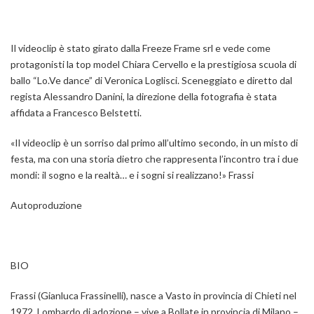
Il videoclip
è stato girato dalla Freeze Frame srl e vede come
protagonisti la
top model Chiara Cervello
e la prestigiosa scuola di
ballo
“Lo.Ve dance”
di Veronica Loglisci. Sceneggiato e diretto dal
regista Alessandro Danini,
la direzione della fotografia è stata
affidata a
Francesco Belstetti.
«Il videoclip è un sorriso dal primo all’ultimo secondo, in un misto di
festa, ma con una storia dietro che rappresenta l’incontro tra i due
mondi: il sogno e la realtà… e i sogni si realizzano!»
Frassi
Autoproduzione
BIO
Frassi
(Gianluca Frassinelli), nasce a Vasto in provincia di Chieti nel
1972. Lombardo di adozione
– vive a Bollate in provincia di Milano –